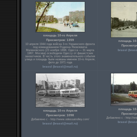
площадь 10-го Апреля
Просмотров: 1359
площадь 10
10 апреля 1944 года войска 3-го Украинского фронта
Просмотр
под командованием Родиона Яковлевича
brassl (bras
Малиновского (23 ноября 1898, Одесса — 31 марта
1967, Москва) освободили Одессу от фашистских
захватчиков. В честь этого знаменательного события
улица и площадь были названы именем 10-го Апреля,
фото до 1971 года
brassl (brassl@mail.ru)
площадь 10
площадь 10-го Апреля
Просмотр
Просмотров: 1098
Добавлено с - http://w
Добавлено с - http://www.odessatrolley.com/
brassl (bras
brassl (brassl@mail.ru)