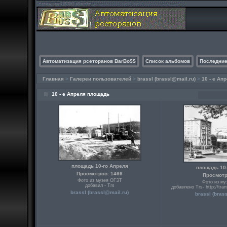
Автоматизация рсеторанов BarBo$$
Список альбомов
Последние
Главная
>
Галереи пользователей
>
brassl (brassl@mail.ru)
>
10 - е Ап
10 - е Апреля площадь
площадь 10-го Апреля
площадь 10
Просмотров: 1466
Просмотр
Фото из музея ОГЭТ
Фото из му
добавил - Trs
добавлено Trs- http://tra
brassl (brassl@mail.ru)
brassl (bras