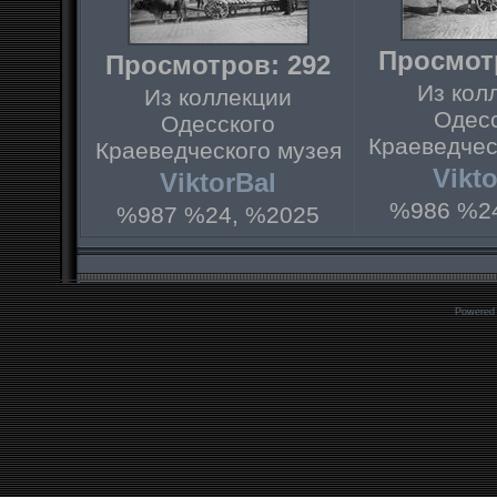
Просмот
Просмотров: 292
Из кол
Из коллекции
Одес
Одесского
Краеведчес
Краеведческого музея
Vikt
ViktorBal
%986 %2
%987 %24, %2025
Powered