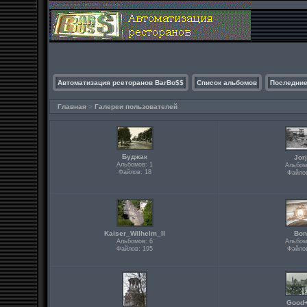
Автоматизация рсеторанов BarBo$$
Список альбомов
Последние
Главная
>
Галереи пользователей
Буджак
Jorj
Альбомов: 1
Альбом
Файлов: 18
Файлов
Kaiser_Wilhelm_II
Bon
Альбомов: 6
Альбом
Файлов: 195
Файлов
Good