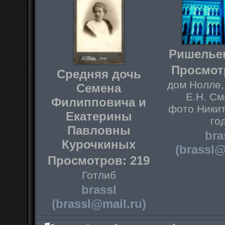
Ришельев
Просмот
Средняя дочь
дом Нолле, 
Семена
Е.Н. С
Филипповича и
фото Никит
Екатерины
го
Павловны
bra
Курочкиных
(brassl@
Просмотров: 219
Готлиб
brassl
(brassl@mail.ru)