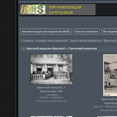
Автоматизация рсеторанов BarBo$$
Список альбомов
Последние
Главная
>
Галереи пользователей
>
brassl (brassl@mail.ru)
>
Красный 
Красный переулок (Красный — Греческий переулок)
Красный переулок, 1
Просмотров: 493
* на замену
добавил - malyutka_e
Красный пе
brassl (brassl@mail.ru)
Просмотр
рисунок - Моисей Си
brassl (bras