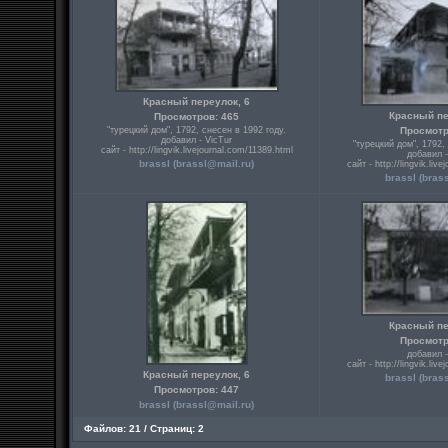
Красный переулок, 6
Красный пе
Просмотров: 465
"турецкий дом", 1792, снесен в 1992 году.
Просмотр
добавил - VicTur
"турецкий дом", 1792,
сайт - http://lingvik.livejournal.com/11389.html
добавил -
brassl (brassl@mail.ru)
сайт - http://lingvik.liv
brassl (bras
Красный пе
Просмотр
добавил -
сайт - http://lingvik.liv
Красный переулок, 6
brassl (bras
Просмотров: 447
brassl (brassl@mail.ru)
Файлов: 21 / Страниц: 2