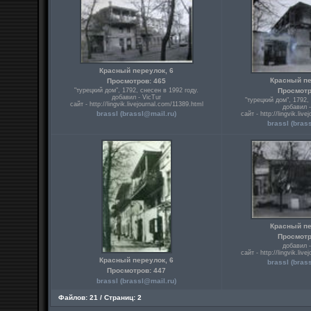
Красный переулок, 6
Красный пе
Просмотров: 465
"турецкий дом", 1792, снесен в 1992 году.
Просмотр
добавил - VicTur
"турецкий дом", 1792,
сайт - http://lingvik.livejournal.com/11389.html
добавил -
brassl (brassl@mail.ru)
сайт - http://lingvik.liv
brassl (bras
Красный пе
Просмотр
добавил -
сайт - http://lingvik.liv
Красный переулок, 6
brassl (bras
Просмотров: 447
brassl (brassl@mail.ru)
Файлов: 21 / Страниц: 2