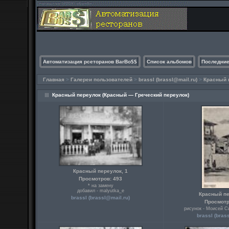
Автоматизация рсеторанов BarBo$$
Список альбомов
Последние
Главная
>
Галереи пользователей
>
brassl (brassl@mail.ru)
>
Красный 
Красный переулок (Красный — Греческий переулок)
Красный переулок, 1
Просмотров: 493
* на замену
добавил - malyutka_e
Красный пе
brassl (brassl@mail.ru)
Просмотр
рисунок - Моисей Си
brassl (bras