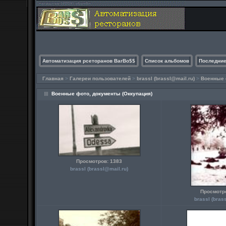
Автоматизация рсеторанов BarBo$$
Список альбомов
Последние
Главная
>
Галереи пользователей
>
brassl (brassl@mail.ru)
>
Военные 
Военные фото, документы (Оккупация)
Просмотров: 1383
brassl (brassl@mail.ru)
Просмотр
brassl (bras