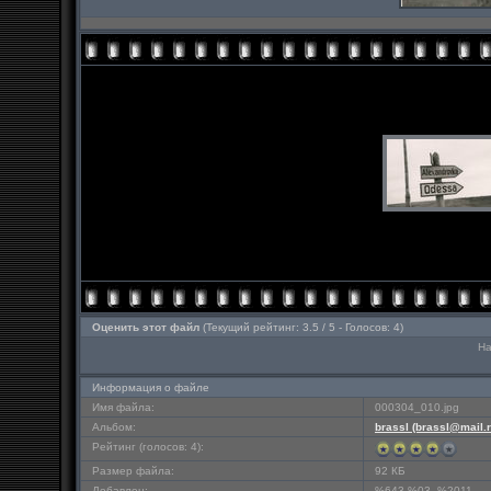
Оценить этот файл
(Текущий рейтинг: 3.5 / 5 - Голосов: 4)
На
Информация о файле
Имя файла:
000304_010.jpg
Альбом:
brassl (brassl@mail.r
Рейтинг (голосов: 4):
Размер файла:
92 КБ
Добавлен:
%643 %03, %2011