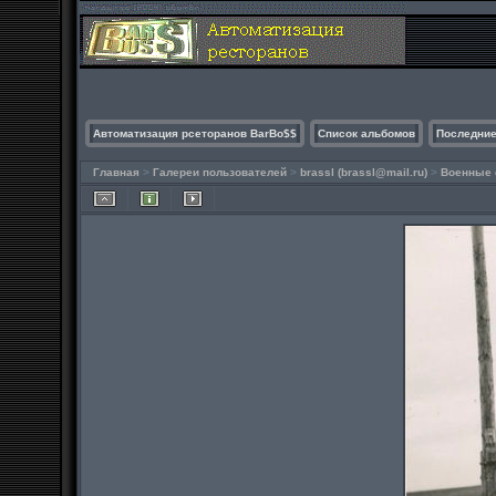
Автоматизация рсеторанов BarBo$$
Список альбомов
Последние
Главная
>
Галереи пользователей
>
brassl (brassl@mail.ru)
>
Военные 