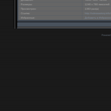
Размеры:
1248 x 780 пикселей
Просмотрен:
1383 раз(а)
Ссылка:
http://odessastory.in
Избранные:
Добавить в Избранно
Powered