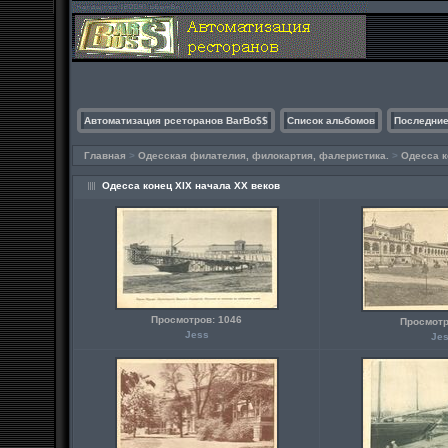
Автоматизация рсеторанов BarBo$$
Список альбомов
Последние
Главная
>
Одесская филателия, филокартия, фалеристика.
>
Одесса к
Одесса конец XIX начала ХХ веков
Просмотров: 1046
Просмотр
Jess
Je