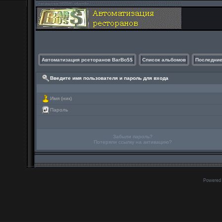
Автоматизация рсеторанов BarBo$$
Список альбомов
Последние
Введите имя пользователя и пароль для входа
Имя (ник)
Пароль
Забыли пароль?
Потеряли ссылку на активацию?
Powered