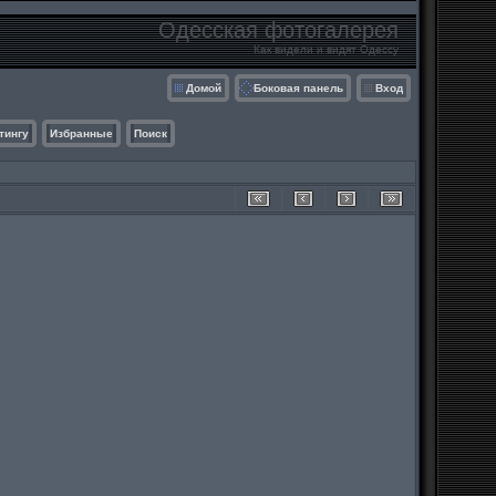
Одесская фотогалерея
Как видели и видят Одессу
Домой
Боковая панель
Вход
тингу
Избранные
Поиск