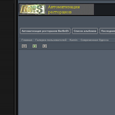
Автоматизация рсеторанов BarBo$$
Список альбомов
Последние
Главная
>
Галереи пользователей
>
Kamin
>
Современная Одесса