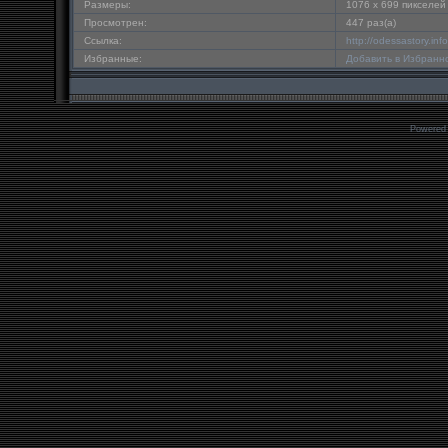
Размеры:
1076 x 699 пикселей
Просмотрен:
447 раз(а)
Ссылка:
http://odessastory.in
Избранные:
Добавить в Избранн
Powered