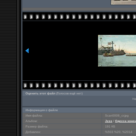
Оценить этот файл
(Голосов ещё нет)
На
Информация о файле
Имя файла:
Scan0008_cr.jpg
Альбом:
Jess
/
Одесса конец
Размер файла:
191 КБ
Добавлен:
%503 %20, %2014