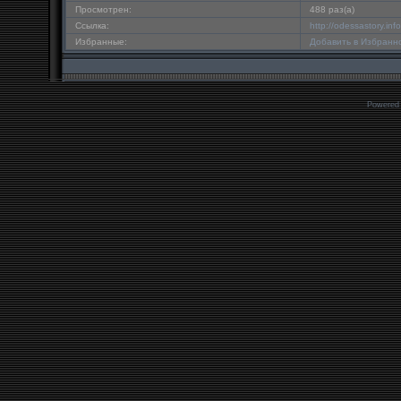
Просмотрен:
488 раз(а)
Ссылка:
http://odessastory.in
Избранные:
Добавить в Избранн
Powered