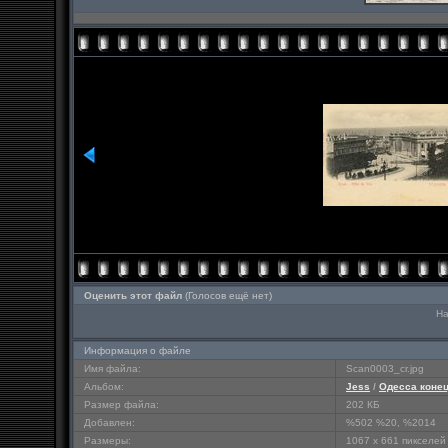
Оценить этот файл
(Голосов ещё нет)
На
Информация о файле
Имя файла:
Scan0003_cr.jpg
Альбом:
Jess
/
Одесса конец
Размер файла:
202 КБ
Добавлен:
%502 %20, %2014
Размеры:
1067 x 661 пикселей